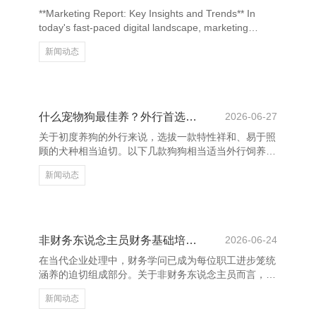
计职责滞后，影响财务信息的实时性和委果度。 此
**Marketing Report: Key Insights and Trends** In
外，若财务报表报出日早于审计证明日，企业可能在未
today's fast-paced digital landscape, marketing
取得审计观点的情况下提
strategies are constantly evolving to meet the
新闻动态
changing preferences of consumers. A recent
marketing report highlights several key insights and
trends t
什么宠物狗最佳养？外行首选推选
2026-06-27
关于初度养狗的外行来说，选拔一款特性祥和、易于照
顾的犬种相当迫切。以下几款狗狗相当适当外行饲养。
海口市琪胡汇百货店 率先推选**金毛寻回犬**，它们特
新闻动态
性仁爱、诚意友善，对家庭成员相当亲近，且容易查
验，是理念念的伴侣犬。其次，**拉布拉多**相通相当
受接待，聪惠、纯真，适当有孩子的家庭，但需要较多
的畅通量。 **柯基犬**亦然可以的选拔，体型工整、纯
真好动，稳妥力强，相当适当公寓生计。不外要稳健其
非财务东说念主员财务基础培训课程
2026-06-24
短腿易患要害问题，需适当戒指体重。 **比熊犬**毛发
在当代企业处理中，财务学问已成为每位职工进步笼统
蓬松，特性豁达，不掉毛，适当对毛发过敏的东说
涵养的迫切组成部分。关于非财务东说念主员而言，掌
合手基本的财务学问不仅有助于更好地明白企业运营状
新闻动态
态，还能提高有商酌智力和换取扫尾。 “非财务东说念