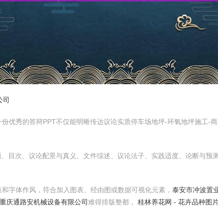
公司
份优秀的答辩PPT不仅能明晰传达议论实质停车场地坪-环氧地坪施工-
面、目次、议论配景与真义、文件综述、议论法子、实践适度、论断与预
策和字体作风，符合加入图表、经由图或数据可视化元素，
泰安市冲波置业
重庆通路安机械设备有限公司
难得排版整都，
桂林养花网 - 花卉品种