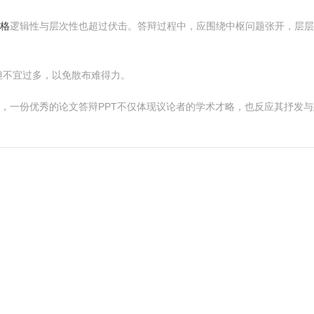
价格
逻辑性与层次性也超过伏击。答辩过程中，应围绕中枢问题张开，层
但不宜过多，以免散布难得力。
格，一份优秀的论文答辩PPT不仅体现议论者的学术才略，也反应其抒发