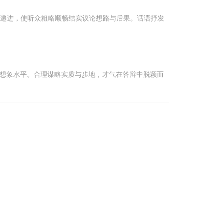
层递进，使听众粗略顺畅结实议论想路与后果。话语抒发
与想象水平。合理谋略实质与步地，才气在答辩中脱颖而