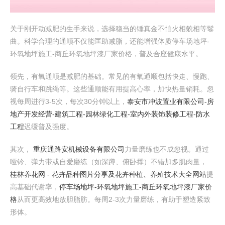
关于刚开动减肥的生手来说，选择稳当的锤真金不怕火相貌相等鬈
曲。科学合理的通顺不仅能匡助减脂，还能增强体质停车场地坪-
环氧地坪施工-商丘环氧地坪漆厂家价格，普及合座健康水平。
领先，有氧通顺是减肥的基础。常见的有氧通顺包括快走、慢跑、
骑自行车和跳绳等。这些通顺能有用提高心率，加快热量销耗。忽
视每周进行3-5次，每次30分钟以上，
泰安市冲波置业有限公司-房
地产开发经营-建筑工程-园林绿化工程-室内外装饰装修工程-防水
工程
迟缓普及强度。
其次，
重庆通路安机械设备有限公司
力量磨练也不成忽视。通过
哑铃、弹力带或自爱磨练（如深蹲、俯卧撑）不错加多肌肉量，
桂林养花网 - 花卉品种图片分享及花卉种植、养殖技术大全网站
提
高基础代谢率，
停车场地坪-环氧地坪施工-商丘环氧地坪漆厂家价
格
从而更高效地放胆脂肪。每周2-3次力量磨练，有助于塑造紧致
形体。